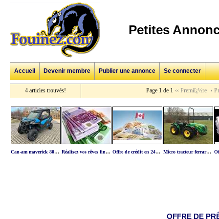
Petites Annonc
Accueil
Devenir membre
Publier une annonce
Se connecter
4 articles trouvés!
Page 1 de 1
‹‹ Premiï¿½re
‹ P
Can-am maverick 800 dps
Réalisez vos rêves financière en moins de 48 heur
Offre de crédit en 24h site web: offre-credit.com
Micro tracteur ferrari cobram 50 ar
OFFRE DE PRÊ