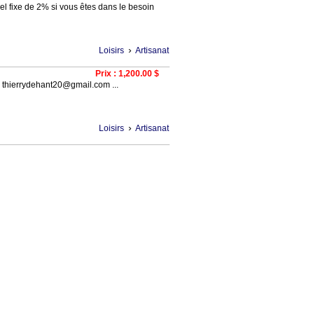
el fixe de 2% si vous êtes dans le besoin
›
Loisirs
Artisanat
Prix : 1,200.00 $
 thierrydehant20@gmail.com ...
›
Loisirs
Artisanat