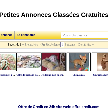
Petites Annonces Classées Gratuite
e annonce
Se connecter
Page 1 de 1
‹‹ Premiï¿½re
‹ Prï¿½cï¿½dente
1
Suivante ›
Derniï¿½re ››
Offre de prêt entre particulier
Offre de pret aux particulier
Je donne mon adorable singe capucin femelle
Chihuahua
Couteau amér
Offre de Crédit en 24h site web: offre-credit.com