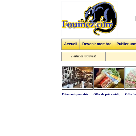
Accueil
Devenir membre
Publier un
2 articles trouvés!
Pièces antiques africaines
Offre de prêt veridique serieux en 48h