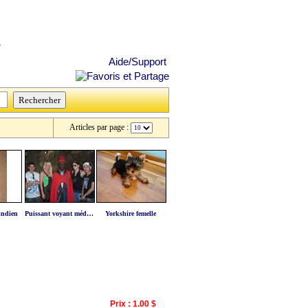
s
Aide/Support
Articles par page :
indien
Puissant voyant médium a votre service
Yorkshire femelle
Prix : 1.00 $