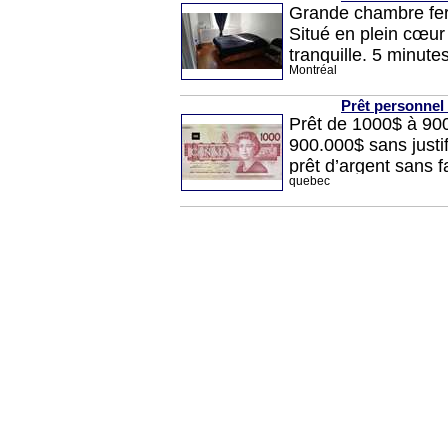
Grande chambre fer
Situé en plein cœur
tranquille. 5 minut
Montréal
(Buanderie, resto, é
minutes du parc Mon
Prêt personnel 
Prêt de 1000$ à 90
900.000$ sans justif
prêt d’argent sans 
quebec
pourrez emprunter j