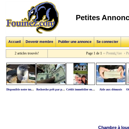
Petites Annonc
Accueil
Devenir membre
Publier une annonce
Se connecter
2 articles trouvés!
Page 1 de 1
‹‹ Premiï¿½re
‹ P
Disponible notre tm5 neuf et complet emballage d'o
Recherche prêt par particulier
Crédit immobilier entre particulier
Aide aux démunis
Chambre à loue