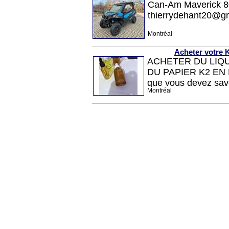
Can-Am Maverick 80
thierrydehant20@gm
Montréal
Acheter votre 
ACHETER DU LIQU
DU PAPIER K2 EN 
que vous devez savoi
Montréal
adultes Le K2 ou Sp
végétales déchiquet