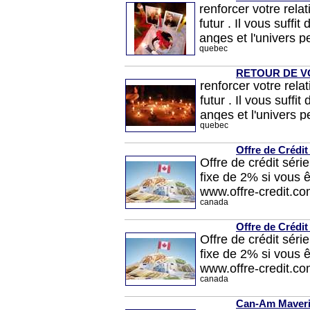
renforcer votre rel
futur . Il vous suffi
anges et l'univers p
quebec
de retour sous 24 h
même dans vos activ
RETOUR DE V
renforcer votre rel
futur . Il vous suffi
anges et l'univers p
quebec
de retour sous 24 h
même dans vos activ
Offre de Crédit
Offre de crédit sér
fixe de 2% si vous ê
www.offre-credit.com
canada
Offre de Crédit
Offre de crédit sér
fixe de 2% si vous ê
www.offre-credit.com
canada
Can-Am Maveri