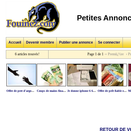
Petites Annonc
Accueil
Devenir membre
Publier une annonce
Se connecter
6 articles trouvés!
Page 1 de 1
‹‹ Premiï¿½re
‹ P
Offre de pret d'argent aux serieux
Coups de mains financier
Je donne iphone 6 64gb silver neuf
Offre de prêt fiable et gratuite en 72h urgent !!!
RETOUR DE V