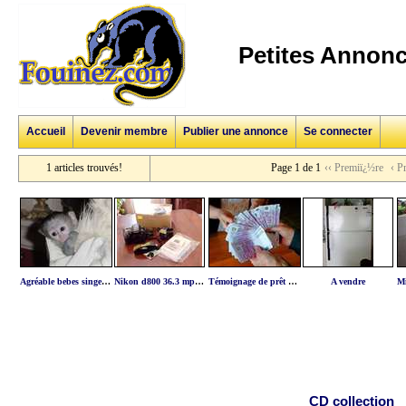
Petites Annonc
Accueil
Devenir membre
Publier une annonce
Se connecter
1 articles trouvés!
Page 1 de 1
‹‹ Premiï¿½re
‹ P
Agréable bebes singes capucin a donner urgent!!
Nikon d800 36.3 mp digital slr camera
Témoignage de prêt recu sans aucun frais a l'avanc
A vendre
CD collection