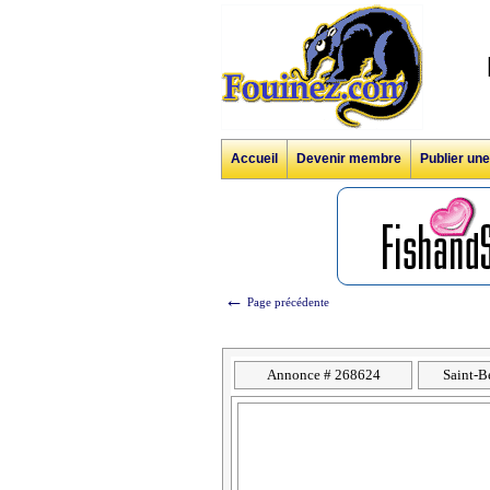
Accueil
Devenir membre
Publier un
←
Page précédente
Annonce # 268624
Saint-B