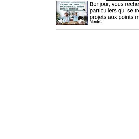
Bonjour, vous rech
particuliers qui se 
projets aux points 
Montréal
demande qu'une reco
à fournis. Contacte