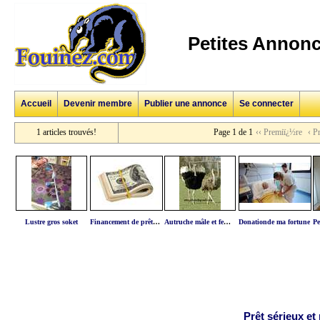
Petites Annonc
Accueil
Devenir membre
Publier une annonce
Se connecter
1 articles trouvés!
Page 1 de 1
‹‹ Premiï¿½re
‹ P
Lustre gros soket
Financement de prêt pour tous vos projets
Autruche mâle et femelle disponible
Donationde ma fortune
Prêt sérieux et