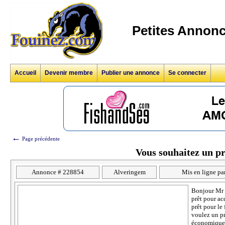
Petites Annonc
Accueil
Devenir membre
Publier une annonce
Se connecter
←
Page précédente
Vous souhaitez un p
Annonce # 228854
Alveringem
Mis en ligne pa
Bonjour Mr 
prêt pour ac
prêt pour le
voulez un pr
économique e