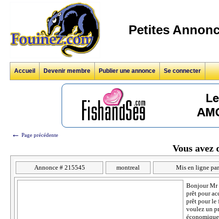
Petites Annonc
Accueil
Devenir membre
Publier une annonce
Se connecter
←
Page précédente
Vous avez d
Annonce # 215545
montreal
Mis en ligne par
Bonjour Mr 
prêt pour ac
prêt pour le
voulez un pr
économique e