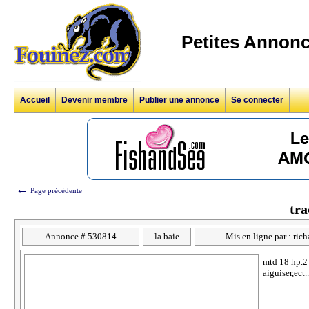
Petites Annonc
Accueil
Devenir membre
Publier une annonce
Se connecter
←
Page précédente
tra
Annonce # 530814
la baie
Mis en ligne par : ric
mtd 18 hp.2 
aiguiser,ec