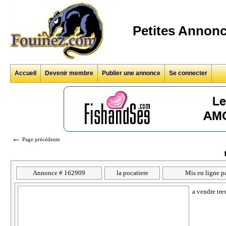
Petites Annonc
Accueil
Devenir membre
Publier une annonce
Se connecter
←
Page précédente
Annonce # 162909
la pocatiere
Mis en ligne p
a vendre tre