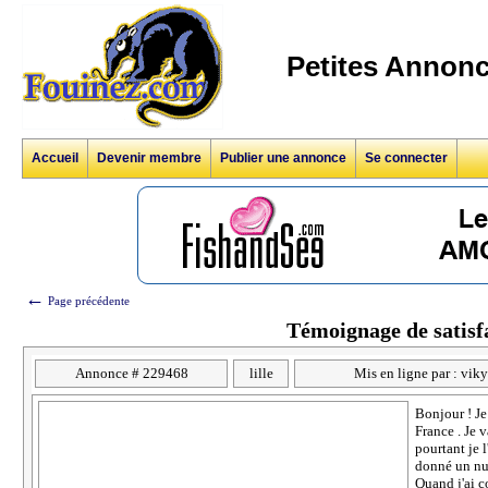
Petites Annonc
Accueil
Devenir membre
Publier une annonce
Se connecter
←
Page précédente
Témoignage de satisf
Annonce # 229468
lille
Mis en ligne par : vik
Bonjour ! Je
France . Je 
pourtant je l
donné un num
Quand j'ai c