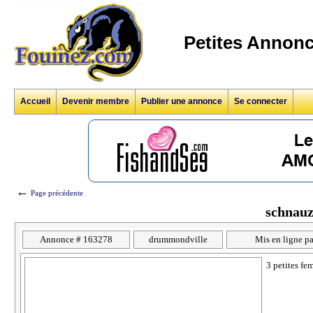
Petites Annonc
Accueil
Devenir membre
Publier une annonce
Se connecter
←
Page précédente
schnauz
Annonce # 163278
drummondville
Mis en ligne p
3 petites fe