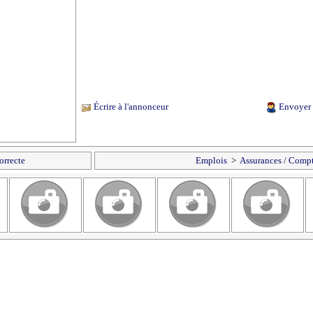
Écrire à l'annonceur
Envoyer 
orrecte
Emplois
>
Assurances / Compt