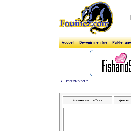
Accueil
Devenir membre
Publier un
←
Page précédente
Annonce # 524992
quebec