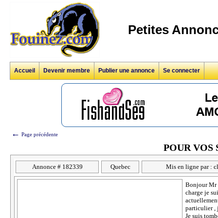
Petites Annonc
Accueil
Devenir membre
Publier une annonce
Se connecter
←
Page précédente
POUR VOS 
Annonce # 182339
Quebec
Mis en ligne par : 
Bonjour Mr 
charge je su
actuellement
particulier 
Je suis tom