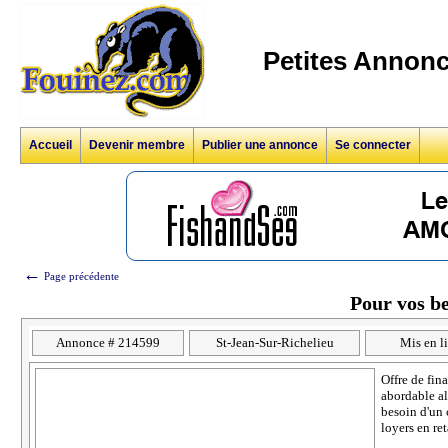
Petites Annonc
Accueil
Devenir membre
Publier une annonce
Se connecter
←
Page précédente
Pour vos b
Annonce # 214599
St-Jean-Sur-Richelieu
Mis en l
Offre de fin
abordable al
besoin d'un 
loyers en ret