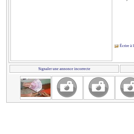
Écrire à
Signaler une annonce incorrecte