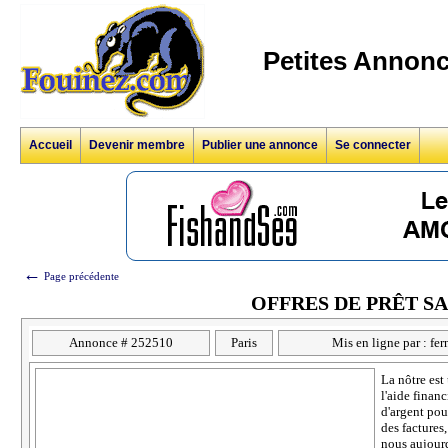
Petites Annonc
Accueil
Devenir membre
Publier une annonce
Se connecter
←
Page précédente
OFFRES DE PRÊT SA
Annonce # 252510
Paris
Mis en ligne par : fe
La nôtre est
l'aide financ
d'argent pou
des factures
nous aujour