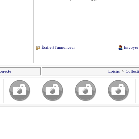
Écrire à l'annonceur
Envoyer 
orrecte
Loisirs
>
Collect