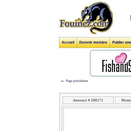
Accueil
Devenir membre
Publier un
←
Page précédente
Annonce # 208171
Montr