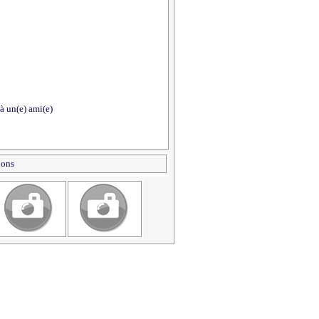
à un(e) ami(e)
ions