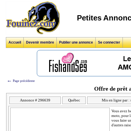
Petites Annonc
Accueil
Devenir membre
Publier une annonce
Se connecter
←
Page précédente
Offre de prêt 
Annonce # 296639
Québec
Mis en ligne par :
Vous avez be
moto, pour l
vous faire u
d'autres rai