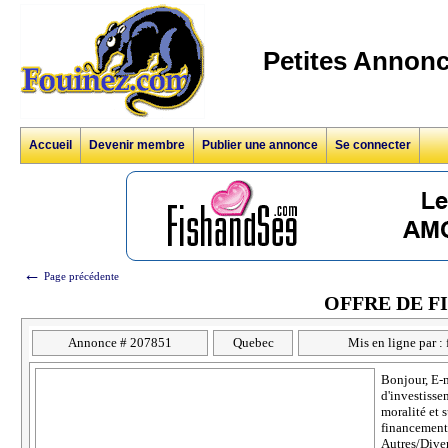
Petites Annonc
Accueil
Devenir membre
Publier une annonce
Se connecter
←
Page précédente
OFFRE DE F
Annonce # 207851
Quebec
Mis en ligne par :
Bonjour, E-
d'investisse
moralité et 
financement 
Autres/Divers