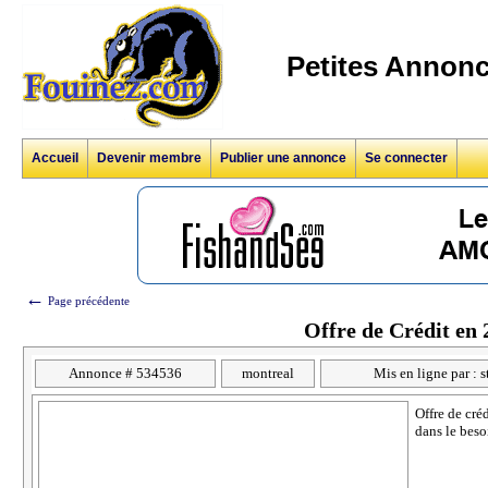
Petites Annonc
Accueil
Devenir membre
Publier une annonce
Se connecter
←
Page précédente
Offre de Crédit en 
Annonce # 534536
montreal
Mis en ligne par : 
Offre de cré
dans le beso