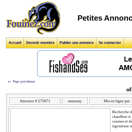
Petites Annonc
Accueil
Devenir membre
Publier une annonce
Se connecter
←
Page précédente
of
Annonce # 275671
annonay
Mis en ligne par 
Recherche d'
chauffeur si
courses et de
rigoureuse s