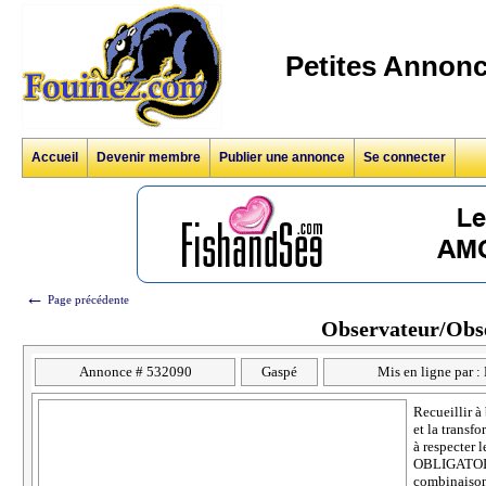
Petites Annonc
Accueil
Devenir membre
Publier une annonce
Se connecter
←
Page précédente
Observateur/Obse
Annonce # 532090
Gaspé
Mis en ligne par :
Recueillir à
et la transf
à respecter 
OBLIGATOIRE
combinaison 