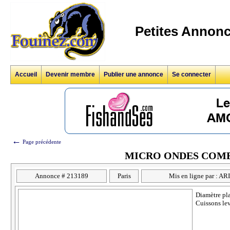
Petites Annonc
Accueil
Devenir membre
Publier une annonce
Se connecter
←
Page précédente
MICRO ONDES COMB
Annonce # 213189
Paris
Mis en ligne par : 
Diamètre pl
Cuissons lev