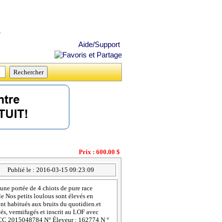
s
Aide/Support
Prix : 600.00 $
Publié le : 2016-03-15 09:23:09
ne portée de 4 chiots de pure race
le Nos petits loulous sont élevés en
ont habitués aux bruits du quotidien.et
cés, vermifugés et inscrit au LOF avec
er SCC 2015048784 N° Éleveur : 162774 N °