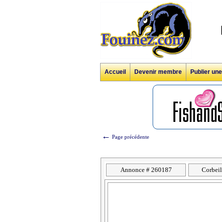
Accueil
Devenir membre
Publier un
←
Page précédente
Annonce # 260187
Corbei