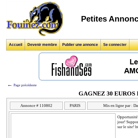
Petites Annonc
Accueil
Devenir membre
Publier une annonce
Se connecter
←
Page précédente
GAGNEZ 30 EUROS PA
Annonce # 110802
PARIS
Mis en ligne par : 
Opportunité 
jour! Suppor
sur le site!