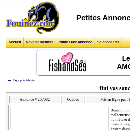
Petites Annonc
Accueil
Devenir membre
Publier une annonce
Se connecter
←
Page précédente
fini vos sou
Annonce # 207032
Quebec
Mis en ligne par :
Bonjour / bo
malheureusem
honnête et d
mensualités;
à votre disp