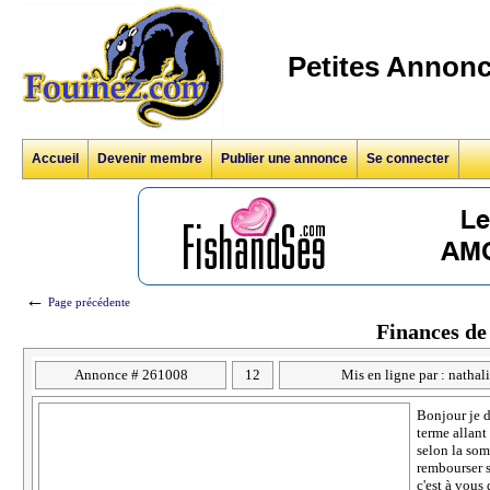
Petites Annonc
Accueil
Devenir membre
Publier une annonce
Se connecter
←
Page précédente
Finances de
Annonce # 261008
12
Mis en ligne par : nathal
Bonjour je d
terme allant
selon la som
rembourser s
c'est à vous