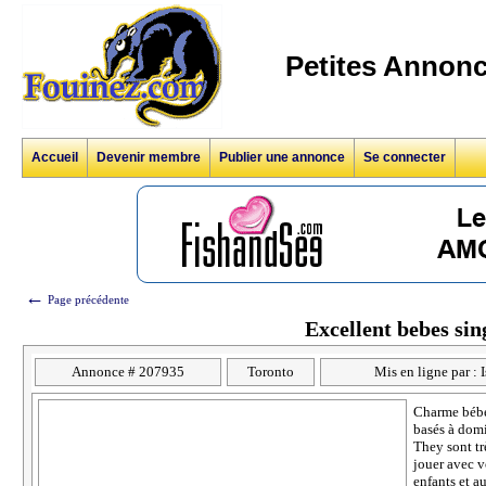
Petites Annonc
Accueil
Devenir membre
Publier une annonce
Se connecter
←
Page précédente
Excellent bebes sin
Annonce # 207935
Toronto
Mis en ligne par : 
Charme bébés
basés à dom
They sont t
jouer avec v
enfants et a