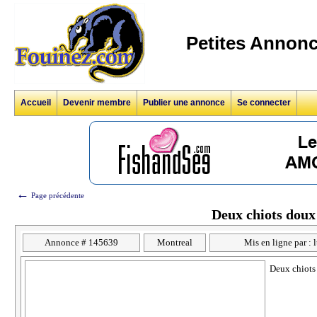
Petites Annonc
Accueil
Devenir membre
Publier une annonce
Se connecter
←
Page précédente
Deux chiots doux
Annonce # 145639
Montreal
Mis en ligne par :
Deux chiots