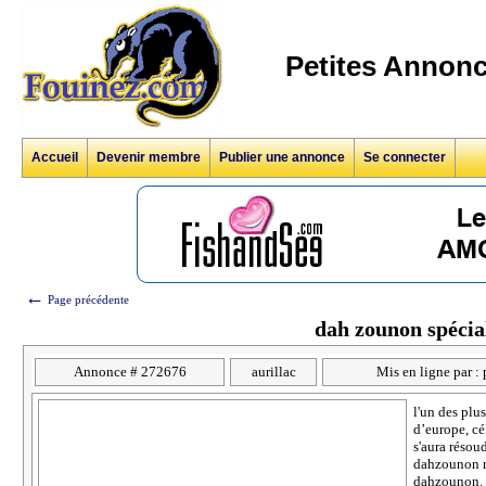
Petites Annonc
Accueil
Devenir membre
Publier une annonce
Se connecter
←
Page précédente
dah zounon spécia
Annonce # 272676
aurillac
Mis en ligne par 
l'un des plu
d’europe, cé
s'aura résou
dahzounon ré
dahzounon. r