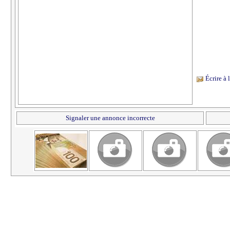
Écrire à
Signaler une annonce incorrecte