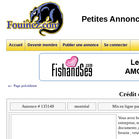
Petites Annonc
Accueil
Devenir membre
Publier une annonce
Se connecter
←
Page précédente
Crédit 
Annonce # 135149
montréal
Mis en ligne par
Vous avez be
entreprise, 
documents ,m
besoin , veu