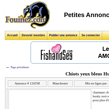
Petites Annonc
Accueil
Devenir membre
Publier une annonce
Se connecter
←
Page précédente
Chiots yeux bleus H
Annonce # 124358
Manchester
Mis en ligne par :
charmant chi
husky noir e
pour plus d'