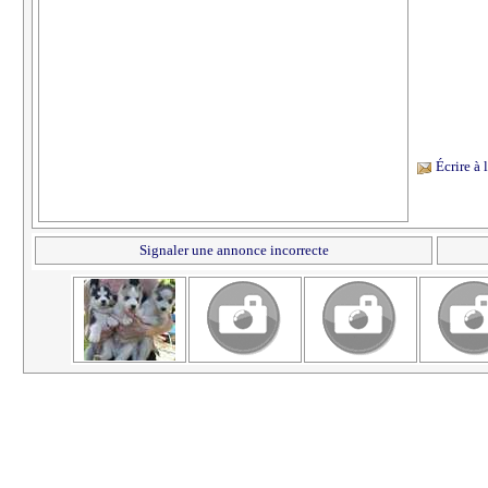
Écrire à
Signaler une annonce incorrecte