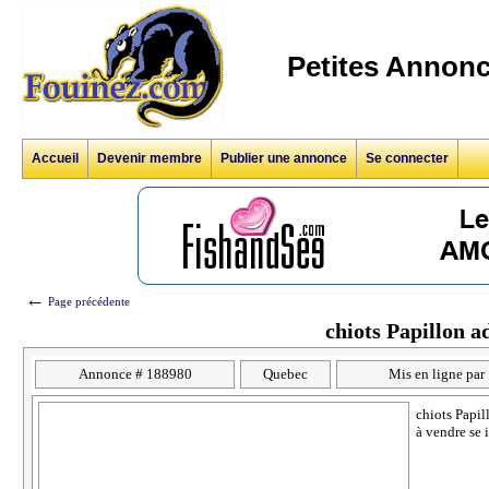
Petites Annonc
Accueil
Devenir membre
Publier une annonce
Se connecter
←
Page précédente
chiots Papillon a
Annonce # 188980
Quebec
Mis en ligne par
chiots Papil
à vendre se 