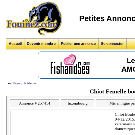
Petites Annonc
Accueil
Devenir membre
Publier une annonce
Se connecter
←
Page précédente
Chiot Femelle bo
Annonce # 257414
luxembourg
Mis en ligne pa
Chiot Bouled
04/12/2015. 
vétérinaire 
domestiques