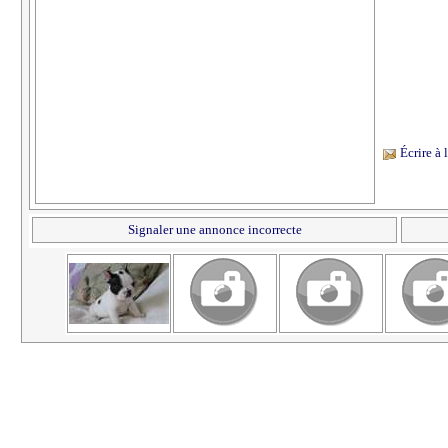
Écrire à
Signaler une annonce incorrecte