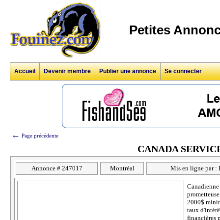
Petites Annonc
Accueil
Devenir membre
Publier une annonce
Se connecter
←
Page précédente
CANADA SERVICE
Annonce # 247017
Montréal
Mis en ligne par 
Canadienne d
prometteuse 
2000$ minim
taux d'intér
financières 