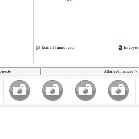
Écrire à l'annonceur
Envoyer 
orrecte
Affaires/Finances
>