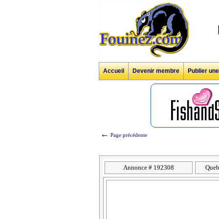
Accueil
Devenir membre
Publier un
←
Page précédente
Annonce # 192308
Queb