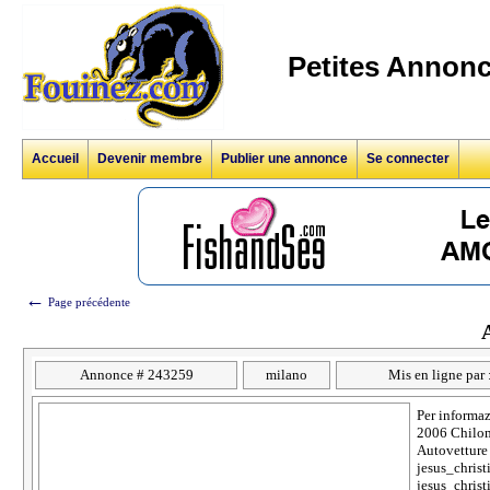
Petites Annonc
Accueil
Devenir membre
Publier une annonce
Se connecter
←
Page précédente
Annonce # 243259
milano
Mis en ligne par 
Per informaz
2006 Chilom
Autovetture 
jesus_chris
jesus_chris