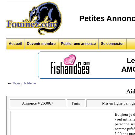
Petites Annonc
Accueil
Devenir membre
Publier une annonce
Se connecter
←
Page précédente
Aid
Annonce # 263067
Paris
Mis en ligne par : g
Bonjour je d
voulant fair
personne sér
somme prêtée
à 20 ans max