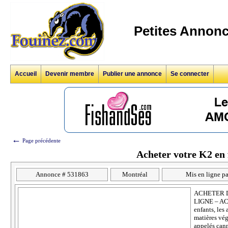
Petites Annonc
Accueil
Devenir membre
Publier une annonce
Se connecter
←
Page précédente
Acheter votre K2 en 
Annonce # 531863
Montréal
Mis en ligne pa
ACHETER D
LIGNE – ACH
enfants, les
matières vé
appelés cann