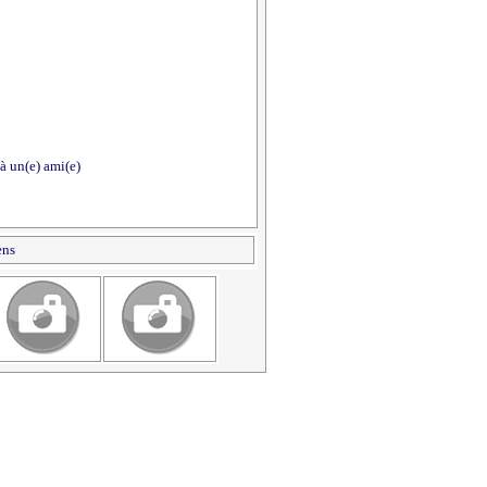
à un(e) ami(e)
ens