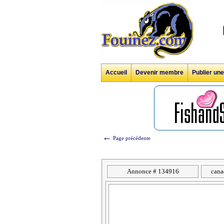
Accueil
Devenir membre
Publier un
←
Page précédente
Annonce # 134916
cana