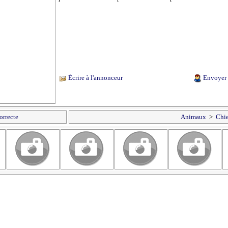
Écrire à l'annonceur
Envoyer 
orrecte
Animaux
>
Chi