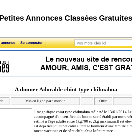
Petites Annonces Classées Gratuite
e annonce
Se connecter
A donner Adorable chiot type chihuahua
da
Mis en ligne par : morvie
Offre
1 magnifique chiot type chihuahua mâle né le 13/01/2014.Le 
accompagné d'un certificat de bonne santé établi par notre vé
estimé à l'âge adulte entre 1kg700 et 2kg maximum.Il est élevé 
est déjà très joueur et câlin il fera le bonheur d'une famille 
pucée vaccinée et de père chihuahua lof pure race.